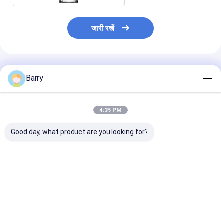
जारी रखें
अनुशंसित उत्पाद
Barry
4:35 PM
Good day, what product are you looking for?
400 मिलीलीटर Aristo
10oz (400ml) त्वरित-
200 मि.ली./कैन 4
Upholstery बाहरी पेंट
सुखाने वाला डैम सील स्प्रे, जो
मि.ली./कैन स्प्रे पेंट
इनडोर और आउटडोर उपयोग
लिए स्थायी रंग कम 
के लिए मोल्ड और फफूंदी
वीओसी सामग्री
प्रतिरोधक है
सबसे अच्छी कीमत
सबसे अच्छी कीमत
सबसे अच्छी 