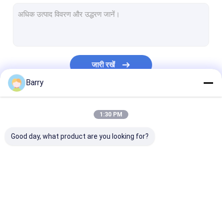
पानी आधारित पेंट
कार सफाई स्प्रे
ऑटो केयर उत्पाद
जारी रखें
विद्युत क्लीनर स्प्रे
Barry
घरेलू क्लीनर
हमारी श्रेणियाँ
1:30 PM
पु फोम स्प्रे
Good day, what product are you looking for?
सिलिकॉन का सील करने वाला पदार्थ
आसंजक स्प्रे
पॉलीयुरेथेन सीलेंट
फैब्रिक स्प्रे पेंट
भित्तिचित्र स्प्रे पेंट
एक्रिलिक स्प्रे पेंट
व्यक्तिगत केयर उत्पाद