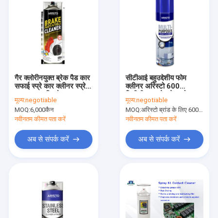
गैर क्लोरीनयुक्त ब्रेक पैड कार
सीटीआई बहुउद्देशीय फोम
सफाई स्प्रे कार क्लीनर स्प्रे
क्लीनर अरिस्टो 600
500ML अरिस्टो
मिलीलीटर स्प्रे घरेलू फोम
मूल्य:
negotiable
मूल्य:
negotiable
क्लीनर
MOQ:
6,000कैन
MOQ:
अरिस्टो ब्रांड के लिए 6000 पीसी, ग्राहक ब्रांड के लिए 15000 पीसी
नवीनतम कीमत पता करें
नवीनतम कीमत पता करें
अब से संपर्क करें
अब से संपर्क करें
घर
उत्पाद
हमारे बारे में