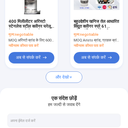
कारखाने का दौरा
गुणवत्ता नियंत्रण
400 मिलीलीटर अरिस्टो
बहुउद्देशीय खनिज तेल आधारित
स्टेनलेस स्टील क्लीनर घरेलू
विद्युत क्लीनर स्प्रे 61
News
देखभाल एरोसोल स्प्रे
इलेक्ट्रॉनिक संपर्क क्लीनर
मूल्य:
negotiable
मूल्य:
negotiable
MOQ:
अरिस्टो ब्रांड के लिए 6000 पीसी, ग्राहक ब्रांड के लिए 15000 पीसी
MOQ:
Aristo ब्रांड, ग्राहक ब्रांड के लिए 15000pcs के लिए 6000pcs
नवीनतम कीमत पता करें
नवीनतम कीमत पता करें
फैब्रिक स्प्रे पेंट
अब से संपर्क करें
अब से संपर्क करें
भित्तिचित्र स्प्रे पेंट
और देखो
एक्रिलिक स्प्रे पेंट
औद्योगिक स्नेहक
एक संदेश छोड़ें
हम जल्दी से जवाब देंगे
स्प्रे पेंट चिह्नित
मार्कर पेन