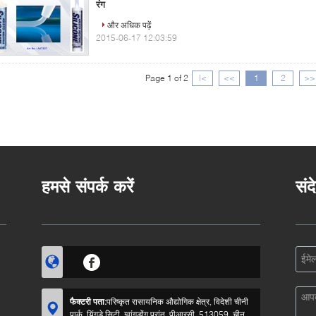
रंग
और अधिक पढ़ें
2015-06-17 12:03:59
Page 1 of 2
|<
<<
1
2
>>
हमसे संपर्क करें
संद
फैक्टरी पता:
परिष्कृत रासायनिक औद्योगिक क्षेत्र, विदेशी चीनी
पार्क, यिंगडे सिटी, ग्वांगडोंग प्रांत, पीआरसी, 513059, चीन