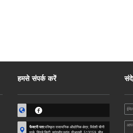
हमसे संपर्क करें
संद
फैक्टरी पता:
परिष्कृत रासायनिक औद्योगिक क्षेत्र, विदेशी चीनी
पार्क, यिंगडे सिटी, ग्वांगडोंग प्रांत, पीआरसी, 513059, चीन