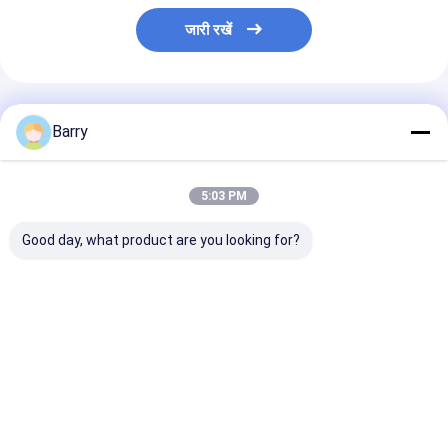
जारी रखें
अनुशंसित उत्पाद
Barry
5:03 PM
Good day, what product are you looking for?
असफल्ट कार कोटिंग क्लीनर
कार केयर स्प्रे ऑटो इंजन
कार्बोरेटर क्लीनर स्प्
डीग्रीज़र
सफाई स्प्रे
सबसे अच्छी कीमत
सबसे अच्छी कीमत
सबसे अच्छी 