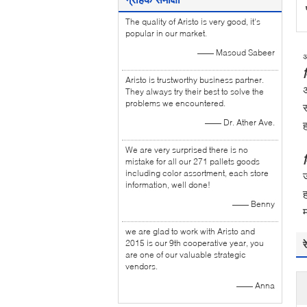
The quality of Aristo is very good, it's
popular in our market.
—— Masoud Sabeer
अ
Aristo is trustworthy business partner.
They always try their best to solve the
problems we encountered.
—— Dr. Ather Ave.
We are very surprised there is no
mistake for all our 271 pallets goods
including color assortment, each store
ज
information, well done!
ह
—— Benny
म
we are glad to work with Aristo and
2015 is our 9th cooperative year, you
र
are one of our valuable strategic
vendors.
—— Anna