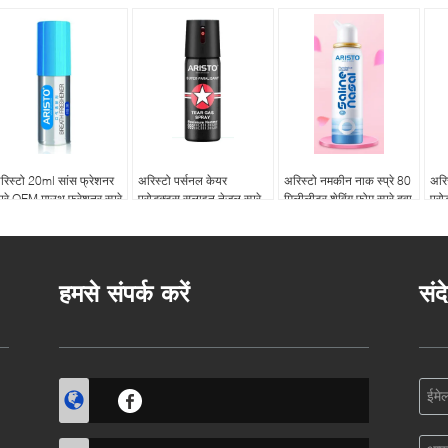
रिस्टो 20ml सांस फ्रेशनर
अरिस्टो पर्सनल केयर
अरिस्टो नमकीन नाक स्प्रे 80
अरि
्प्रे OEM माउथ फ्रेशनर स्प्रे
प्रोडक्ट्स सलाइन नेज़ल स्प्रे
मिलीलीटर शेविंग फोम स्प्रे दवा
प्रो
50 मिली नॉन लेथल इरिटेंट्स
मुक्त गैर नशे की लत OEM
100
फ्री
हमसे संपर्क करें
संद