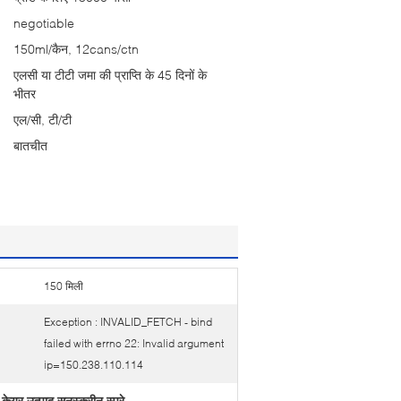
negotiable
150ml/कैन, 12cans/ctn
एलसी या टीटी जमा की प्राप्ति के 45 दिनों के
भीतर
एल/सी, टी/टी
बातचीत
150 मिली
Exception : INVALID_FETCH - bind
failed with errno 22: Invalid argument
ip=150.238.110.114
ेयर उत्पाद सनस्क्रीन स्प्रे