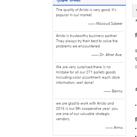
The quality of Aristo is very good, it's
popular in our market.
न
—— Masoud Sabeer
Aristo is trustworthy business partner.
They always try their best to solve the
problems we encountered.
क
—— Dr. Ather Ave.
We are very surprised there is no
mistake for all our 271 pallets goods
including color assortment, each store
information, well done!
अ
—— Benny
we are glad to work with Aristo and
2015 is our 9th cooperative year, you
are one of our valuable strategic
vendors.
व
—— Anna