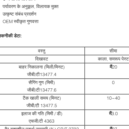
पर्यावरण के अनुकूल, विलायक मुक्त
उत्कृष्ट संबंध प्रदर्शन
OEM स्वीकृत गुणवत्ता
तकनीकी डेटा:
वस्तु
सीमा
दिखावट
काला, समरूप पेस्ट
बाहर निकालना (मिली/मिनट)
मैं
20
जीबी/टी13477.4
सैगिंग गुण (मिमी)
0
जीबी/टी13477.6
टैक खाली समय (मिनट)
10~40
जीबी/टी 13477.5
इलाज की गति (मिमी / डी)
मैं
3.0
एचजी/टी 4363
गैर-वाष्पशील पदार्थ सामग्री (%) GB/T 2793
मैं
97