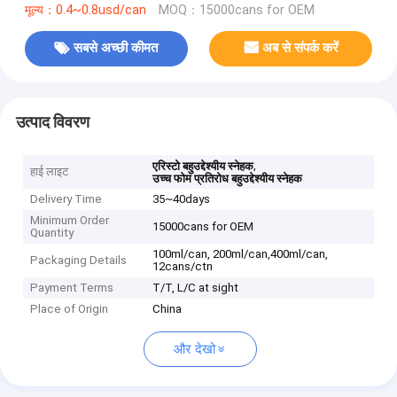
मूल्य：0.4~0.8usd/can
MOQ：15000cans for OEM
सबसे अच्छी कीमत
अब से संपर्क करें
उत्पाद विवरण
,
एरिस्टो बहुउद्देश्यीय स्नेहक
हाई लाइट
उच्च फोम प्रतिरोध बहुउद्देश्यीय स्नेहक
Delivery Time
35~40days
Minimum Order
15000cans for OEM
Quantity
100ml/can, 200ml/can,400ml/can,
Packaging Details
12cans/ctn
Payment Terms
T/T, L/C at sight
Place of Origin
China
और देखो