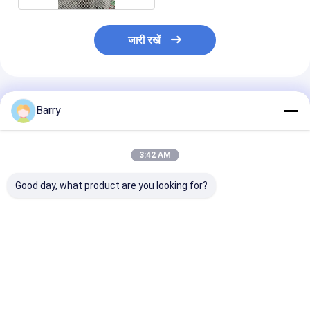
जारी रखें
अनुशंसित उत्पाद
Barry
3:42 AM
Good day, what product are you looking for?
मोल्ड एंटी-जंग औद्योगिक
कार / बाइक चेन और गियर
400 मिलीलीटर सभ
लुब्रिकेंट्स
औद्योगिक स्नेहन
प्रयोजन औद्योगिक
लुब्रिकेंट्स
सबसे अच्छी कीमत
सबसे अच्छी कीमत
सबसे अच्छी 