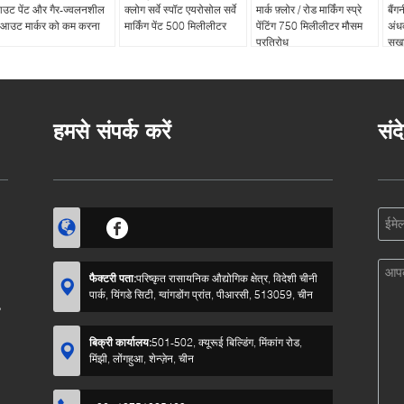
उट पेंट और गैर-ज्वलनशील
क्लोग सर्वे स्पॉट एयरोसोल सर्वे
मार्क फ़्लोर / रोड मार्किंग स्प्रे
बैंग
ेआउट मार्कर को कम करना
मार्किंग पेंट 500 मिलीलीटर
पेंटिंग 750 मिलीलीटर मौसम
अंधक
प्रतिरोध
सुखा
हमसे संपर्क करें
संद
फैक्टरी पता:
परिष्कृत रासायनिक औद्योगिक क्षेत्र, विदेशी चीनी
पार्क, यिंगडे सिटी, ग्वांगडोंग प्रांत, पीआरसी, 513059, चीन
?
बिक्री कार्यालय:
501-502, क्यूरूई बिल्डिंग, मिंकांग रोड,
मिंझी, लोंगहुआ, शेन्ज़ेन, चीन