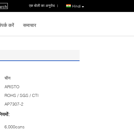
एक बोली का अनुरोध
|
Hindi
arch
पर्क करें
समाचार
चीन
ARISTO
ROHS / SGS / CTI
AP7307-2
ियमों:
6,000cans