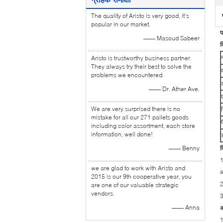
The quality of Aristo is very good, it's
popular in our market.
प
—— Masoud Sabeer
व
Aristo is trustworthy business partner.
They always try their best to solve the
व
problems we encountered.
—— Dr. Ather Ave.
We are very surprised there is no
mistake for all our 271 pallets goods
प
including color assortment, each store
information, well done!
—— Benny
व
1
we are glad to work with Aristo and
औ
2015 is our 9th cooperative year, you
2
are one of our valuable strategic
vendors.
3
—— Anna
अ
1