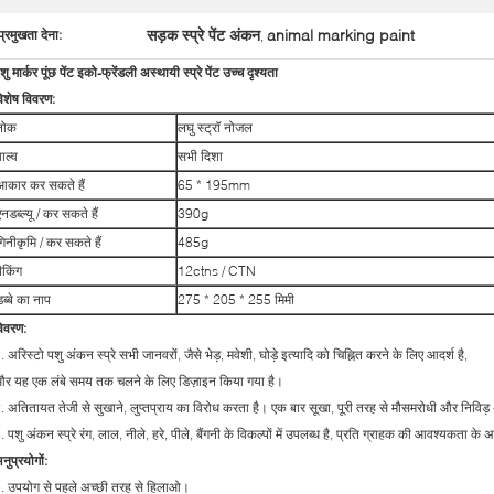
सड़क स्प्रे पेंट अंकन
animal marking paint
प्रमुखता देना:
,
शु मार्कर पूंछ पेंट इको-फ्रेंडली अस्थायी स्प्रे पेंट उच्च दृश्यता
िशेष विवरण:
नोक
लघु स्ट्रॉ नोजल
ाल्व
सभी दिशा
आकार कर सकते हैं
65 * 195mm
एनडब्ल्यू / कर सकते हैं
390g
गिनीकृमि / कर सकते हैं
485g
ैकिंग
12ctns / CTN
डब्बे का नाप
275 * 205 * 255 मिमी
िवरण:
. अरिस्टो पशु अंकन स्प्रे सभी जानवरों, जैसे भेड़, मवेशी, घोड़े इत्यादि को चिह्नित करने के लिए आदर्श है,
र यह एक लंबे समय तक चलने के लिए डिज़ाइन किया गया है।
. अतितायत तेजी से सुखाने, लुप्तप्राय का विरोध करता है। एक बार सूखा, पूरी तरह से मौसमरोधी और निविड़
. पशु अंकन स्प्रे रंग, लाल, नीले, हरे, पीले, बैंगनी के विकल्पों में उपलब्ध है, प्रति ग्राहक की आवश्यकता 
नुप्रयोगों:
. उपयोग से पहले अच्छी तरह से हिलाओ।