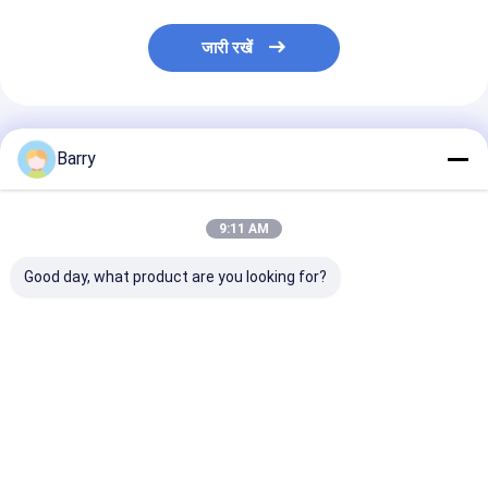
जारी रखें
अनुशंसित उत्पाद
Barry
9:11 AM
Good day, what product are you looking for?
Aristo 150ml 400ml
400 मिलीलीटर Aristo
10oz (400ml) त्
स्थायी रंग कपड़े स्प्रे पेंट
Upholstery बाहरी पेंट
सुखाने वाला डैम सील स
इनडोर और आउटडोर
के लिए मोल्ड और फफ
प्रतिरोधक है
सबसे अच्छी कीमत
सबसे अच्छी कीमत
सबसे अच्छी 