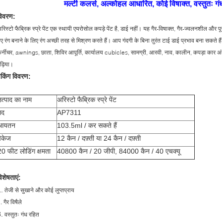
मल्टी कलर्स, अल्कोहल आधारित, कोई विषाक्त, वस्तुतः गंध र
विवरण:
रिस्टो फैब्रिक स्प्रे पेंट एक स्थायी एयरोसोल कपड़े पेंट है, डाई नहीं। यह गैर-विषाक्त, गैर-ज्वलनशील और पूर
ए रंग बनाने के लिए रंग अच्छी तरह से मिश्रण करते हैं। आप गंदगी के बिना तुरंत टाई डाई प्रभाव बना सकते है
र्नीचर, awnings, छाता, शिविर आपूर्ति, कार्यालय cubicles, सामग्री, आरवी, नाव, कालीन, कपड़ा कार अ
ढ़िया।
ैकिंग विवरण:
उत्पाद का नाम
अरिस्टो फैब्रिक स्प्रे पेंट
मद
AP7311
आयतन
103.5ml / कर सकते हैं
पैकेज
12 कैन / दफ़्ती या 24 कैन / दफ़्ती
20 फीट लोडिंग क्षमता
40800 कैन / 20 जीपी, 84000 कैन / 40 एचक्यू
िशेषताएं:
.
तेजी से सुखाने और कोई लुप्तप्राय
. गैर विषैले
.
वस्तुतः गंध रहित