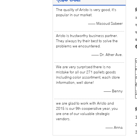
The quality of Aristo is very good, it's
popular in our market.
अ
—— Masoud Sabeer
न
फ
Aristo is trustworthy business partner.
ब
They always try their best to solve the
problems we encountered.
प
—— Dr. Ather Ave.
We are very surprised there is no
mistake for all our 271 pallets goods
including color assortment, each store
information, well done!
—— Benny
we are glad to work with Aristo and
2015 is our 9th cooperative year, you
व
are one of our valuable strategic
1
vendors.
2
—— Anna
3