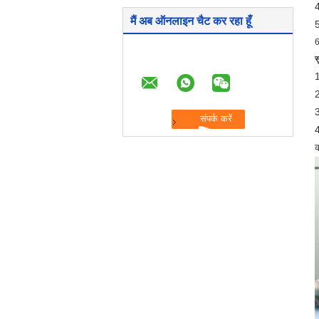
4
मैं अब ऑनलाइन चैट कर रहा हूँ
5
6
स
1
2
3
4
क