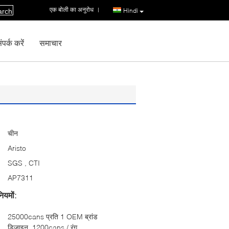
एक बोली का अनुरोध
|
Hindi
arch
पर्क करें
समाचार
चीन
Aristo
SGS , CTI
AP7311
ियमों:
25000cans प्रति 1 OEM ब्रांड
डिजाइन, 1200cans / रंग