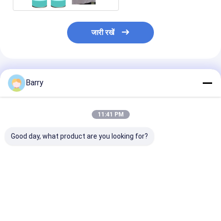
जारी रखें
अनुशंसित उत्पाद
Barry
11:41 PM
Good day, what product are you looking for?
Aristo 150ml 400ml
400 मिलीलीटर Aristo
10oz (400ml) त्
स्थायी रंग कपड़े स्प्रे पेंट
Upholstery बाहरी पेंट
सुखाने वाला डैम सील स
इनडोर और आउटडोर
के लिए मोल्ड और फफ
प्रतिरोधक है
सबसे अच्छी कीमत
सबसे अच्छी कीमत
सबसे अच्छी 