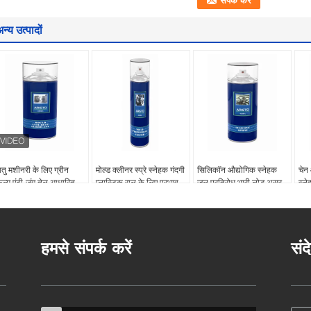
न्य उत्पादों
ातु मशीनरी के लिए ग्रीन
मोल्ड क्लीनर स्प्रे स्नेहक गंदगी
सिलिकॉन औद्योगिक स्नेहक
चेन
िल्म एंटी-जंग तेल आधारित
प्लास्टिक राल के लिए प्रभाव
जल प्रतिरोध भारी लोड असर
स्ने
्नेहक
निकालें
400 मिलीलीटर / 500
प्रत
मिलीलीटर
हमसे संपर्क करें
संद