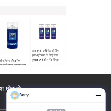
कार स्प्रे मल्टी पेंट कोटिंग
इको-फ्रेंडली के लिए उच्च
कुशल एयरोसोल पेंट रीमूवर
 और गियर औद्योगिक
हक स्प्रे उच्च तापमान जंग
िरोध
ेश छोड़ दो
Barry