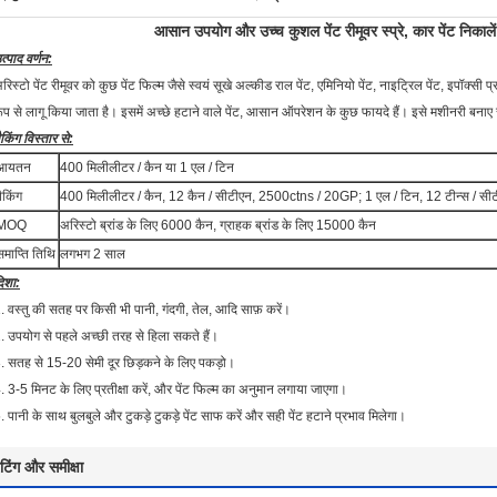
आसान उपयोग और उच्च कुशल पेंट रीमूवर स्प्रे, कार पेंट निकालें, भ
त्पाद वर्णन:
रिस्टो पेंट रीमूवर को कुछ पेंट फिल्म जैसे स्वयं सूखे अल्कीड राल पेंट, एमिनियो पेंट, नाइट्रिल पेंट, इपॉक्स
ूप से लागू किया जाता है।
इसमें अच्छे हटाने वाले पेंट, आसान ऑपरेशन के कुछ फायदे हैं।
इसे मशीनरी बनाए
ैकिंग विस्तार से:
आयतन
400 मिलीलीटर / कैन या 1 एल / टिन
ैकिंग
400 मिलीलीटर / कैन, 12 कैन / सीटीएन, 2500ctns / 20GP;
1 एल / टिन, 12 टीन्स / 
MOQ
अरिस्टो ब्रांड के लिए 6000 कैन, ग्राहक ब्रांड के लिए 15000 कैन
समाप्ति तिथि
लगभग 2 साल
िशा:
. वस्तु की सतह पर किसी भी पानी, गंदगी, तेल, आदि साफ़ करें।
. उपयोग से पहले अच्छी तरह से हिला सकते हैं।
. सतह से 15-20 सेमी दूर छिड़कने के लिए पकड़ो।
. 3-5 मिनट के लिए प्रतीक्षा करें, और पेंट फिल्म का अनुमान लगाया जाएगा।
. पानी के साथ बुलबुले और टुकड़े टुकड़े पेंट साफ करें और सही पेंट हटाने प्रभाव मिलेगा।
ेटिंग और समीक्षा