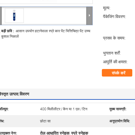
मूल्य:
पैकेजिंग विवरण:
बड़ी छवि :
आसान उपयोग हटानेवाला स्प्रे कार पेंट भित्तिचित्र पेंट उच्च
कुशल निकालें
प्रसव के समय:
भुगतान शर्तें:
आपूर्ति की क्षमता:
संपर्क करें
िस्तृत उत्पाद विवरण
वॉल्यूम:
400 मिलीलीटर / कैन या 1 एल / टिन
मुख्य सामग्री:
गंध:
छोटा सा
अनुप्रयोग विधि:
तेल आधारित स्नेहक
स्प्रे स्नेहक
प्रमुखता देना:
,