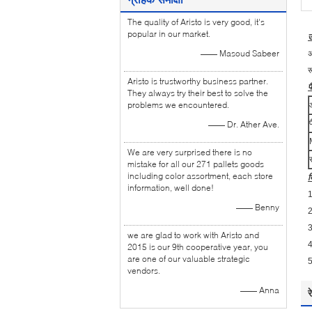
The quality of Aristo is very good, it's
popular in our market.
उ
—— Masoud Sabeer
अ
र
Aristo is trustworthy business partner.
प
They always try their best to solve the
problems we encountered.
प
—— Dr. Ather Ave.
We are very surprised there is no
mistake for all our 271 pallets goods
including color assortment, each store
द
information, well done!
1
—— Benny
2
3
we are glad to work with Aristo and
4
2015 is our 9th cooperative year, you
are one of our valuable strategic
5
vendors.
—— Anna
र