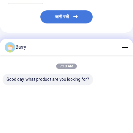
जारी रखें
अनुशंसित उत्पाद
Barry
7:13 AM
Good day, what product are you looking for?
कोल्ड गैल्वनाइजिंग जस्ता स्प्रे
तेजी से सूखने वाला जिंक
एक्रिलिक जिंक स्प्रे 
पेंट 400ml
गैल्वनाइजिंग स्प्रे पेंट 5-10
10 मिनट सूखने का
मिनट सूखने का समय
कोटिंग सामग्री
सबसे अच्छी कीमत
सबसे अच्छी कीमत
सबसे अच्छी 