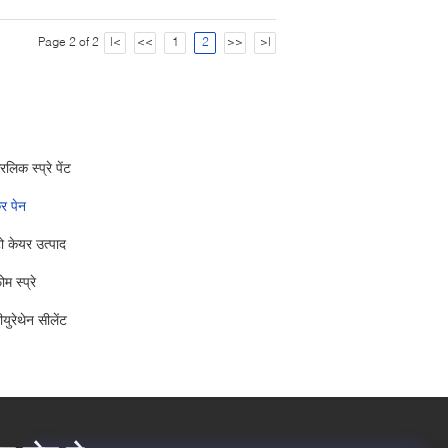
Page 2 of 2
|<
<<
1
2
>>
>|
िलिक स्प्रे पेंट
कर पेन
 केयर उत्पाद
ोम स्प्रे
ीयुरेथेन सीलेंट