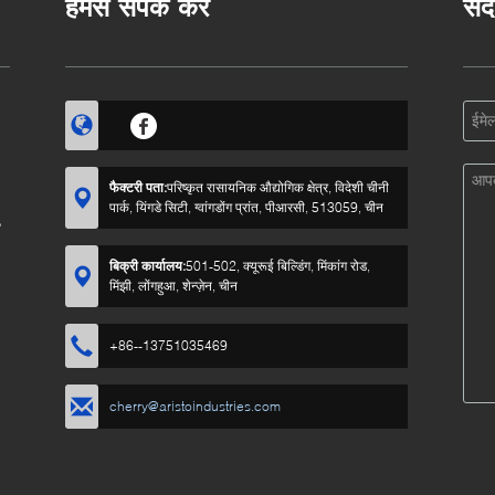
हमसे संपर्क करें
संद
फैक्टरी पता:
परिष्कृत रासायनिक औद्योगिक क्षेत्र, विदेशी चीनी
पार्क, यिंगडे सिटी, ग्वांगडोंग प्रांत, पीआरसी, 513059, चीन
?
बिक्री कार्यालय:
501-502, क्यूरूई बिल्डिंग, मिंकांग रोड,
मिंझी, लोंगहुआ, शेन्ज़ेन, चीन
+86--13751035469
cherry@aristoindustries.com