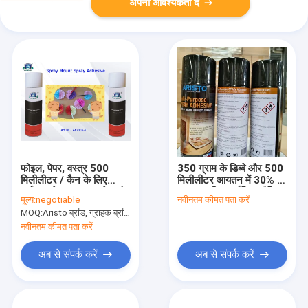
अपनी आवश्यकता दें
फोइल, पेपर, वस्त्र 500
350 ग्राम के डिब्बे और 500
मिलीलीटर / कैन के लिए
मिलीलीटर आयतन में 30% से
पर्यावरण के अनुकूल स्प्रे माउंट
कम वाष्पशील कार्बनिक यौगिक
मूल्य:
negotiable
नवीनतम कीमत पता करें
चिपकने वाला
(VOC) सामग्री वाला स्पष्ट
MOQ:
Aristo ब्रांड, ग्राहक ब्रांड के लिए 15000pcs के लिए 6000pcs
बहुउद्देशीय स्प्रे चिपकने वाला
नवीनतम कीमत पता करें
अब से संपर्क करें
अब से संपर्क करें