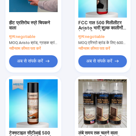
कारखाने का दौरा
गुणवत्ता नियंत्रण
हीट प्रतिरोध स्प्रे चिपकने
FCC राल 500 मिलीलीटर
वाला
Aristo भारी शुल्क कालीनों
News
के लिए चिपकने वाला
मूल्य:
negotiable
मूल्य:
negotiable
MOQ:
Aristo ब्रांड, ग्राहक ब्रांड के लिए 15000pcs के लिए 6000pcs
MOQ:
एरिस्टो ब्रांड के लिए 6000 पीसी, ग्राहक ब्रांड के लिए 15000 पीसी
नवीनतम कीमत पता करें
नवीनतम कीमत पता करें
फैब्रिक स्प्रे पेंट
अब से संपर्क करें
अब से संपर्क करें
भित्तिचित्र स्प्रे पेंट
एक्रिलिक स्प्रे पेंट
औद्योगिक स्नेहक
स्प्रे पेंट चिह्नित
मार्कर पेन
टेक्सटाइल सीटीआई 500
लंबे समय तक चलने वाला