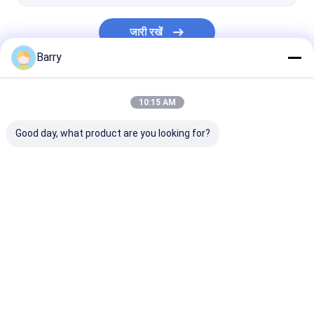
जारी रखें
Barry
हमारी श्रेणियाँ
10:15 AM
Good day, what product are you looking for?
फैब्रिक स्प्रे पेंट
भित्तिचित्र स्प्रे पेंट
एक्रिलिक स्प्रे पेंट
होम
हमारे बारे में
Desktop Site
साइटमैप
गोपनीयता नीति